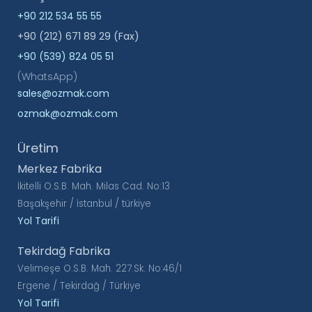
+90 212 534 55 55
+90 (212) 671 89 29 (Fax)
+90 (539) 824 05 51
(WhatsApp)
sales@ozmak.com
ozmak@ozmak.com
Üretim
Merkez Fabrika
İkitelli O.S.B. Mah. Milas Cad. No:13
Başakşehir / İstanbul / türkiye
Yol Tarifi
Tekirdağ Fabrika
Velimeşe O.S.B. Mah. 227.Sk. No:46/1
Ergene / Tekirdağ / Türkiye
Yol Tarifi