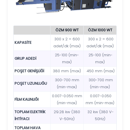
ÖZM 900 WT
ÖZM 1000 WT
300 x 2 = 600
300 x 2 = 600
KAPASİTE
adet/dk (max)
adet/dk (max)
25-100 (min-
25-100 (min-
GRUP ADEDİ
max)
max)
POŞET GENİŞLİĞİ
380 mm (max)
450 mm (max)
300-700 mm
300-700 mm
POŞET UZUNLUĞU
(min-max)
(min-max)
0.007-0.050 mm
0.007-0.050
FİLM KALINLIĞI
(min-max)
mm (min-max)
TOPLAM ELEKTRİK
29.28 kw (380
32 kw (380 V-
İHTİYACI
V-50Hz)
50Hz)
TOPLAM HAVA