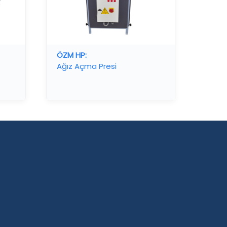
ÖZM HP:
Ağız Açma Presi