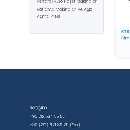
Perforeli Rulo Poşet Makinaları
Katlama Makinaları ve Ağız
Açma Presi
KTS 
Fil
İletişim
+90 212 534 55 55
+90 (212) 671 89 29 (Fax)