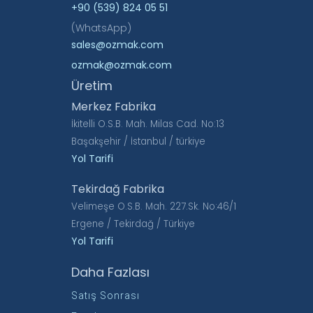
+90 (539) 824 05 51
(WhatsApp)
sales@ozmak.com
ozmak@ozmak.com
Üretim
Merkez Fabrika
İkitelli O.S.B. Mah. Milas Cad. No:13
Başakşehir / İstanbul / türkiye
Yol Tarifi
Tekirdağ Fabrika
Velimeşe O.S.B. Mah. 227.Sk. No:46/1
Ergene / Tekirdağ / Türkiye
Yol Tarifi
Daha Fazlası
Satış Sonrası